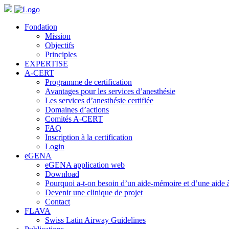
Fondation
Mission
Objectifs
Principles
EXPERTISE
A-CERT
Programme de certification
Avantages pour les services d’anesthésie
Les services d’anesthésie certifiée
Domaines d’actions
Comités A-CERT
FAQ
Inscription à la certification
Login
eGENA
eGENA application web
Download
Pourquoi a-t-on besoin d’un aide-mémoire et d’une aide à
Devenir une clinique de projet
Contact
FLAVA
Swiss Latin Airway Guidelines